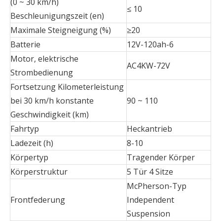
(0 ~ 30 km/h)
≤ 10
Beschleunigungszeit (en)
Maximale Steigneigung (%)
≥20
Batterie
12V-120ah-6
Motor, elektrische
AC4KW-72V
Strombedienung
Fortsetzung Kilometerleistung
bei 30 km/h konstante
90 ~ 110
Geschwindigkeit (km)
Fahrtyp
Heckantrieb
Ladezeit (h)
8-10
Körpertyp
Tragender Körper
Körperstruktur
5 Tür 4 Sitze
McPherson-Typ
Frontfederung
Independent
Suspension