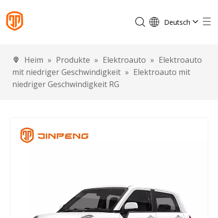
Deutsch
English
Français
Heim
»
Produkte
»
Elektroauto
»
Elektroauto
Español
mit niedriger Geschwindigkeit
»
Elektroauto mit
Português
niedriger Geschwindigkeit RG
Italiano