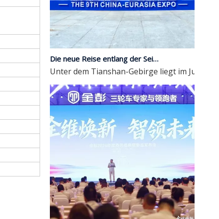
Die neue Reise entlang der Seidenstraße | JP Group debütiert auf der 9. China-Eurasia Expo
Unter dem Tianshan-Gebirge liegt im Juni süße 