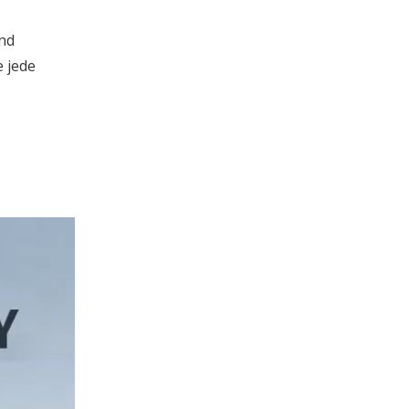
und
e jede
JP Group 2026 Business Summit und Einführung neuer Produkte endet erfolgreich | Umfassendes Upgrade, mit Intelligenz in die Zukunft führen
Vom 26. bis 29. Mai fand im Xiamen Internati