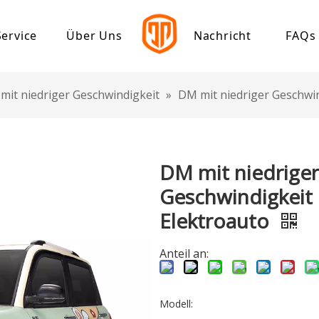
Service
Über Uns
Nachricht
FAQs
ensator
Download-Center
Unternehmensprofil
 mit niedriger Geschwindigkeit
»
DM mit niedriger Geschwin
Meilenstein von Jinpeng
indigkeits-Elektroauto
DM mit niedriger
 mit niedriger Geschwindigkeit
Geschwindigkeit
reirad
Elektroauto
s Lastendreirad
Anteil an:
s Freizeitdreirad
s Personendreirad
Modell: