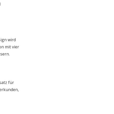
d
sign wird
n mit vier
sern.
Die neue Reise entlang der Seidenstraße | JP Group debütiert auf der 9. China-Eurasia Expo
satz für
Unter dem Tianshan-Gebirge liegt im Juni süße 
 erkunden,