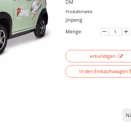
DM
Produktmarke:
kscha
Jinpeng
nsator
Menge:
torräder
nsator
erkundigen
In den Einkaufswagen
oauto
omotorrad
-Dreirad
Nä