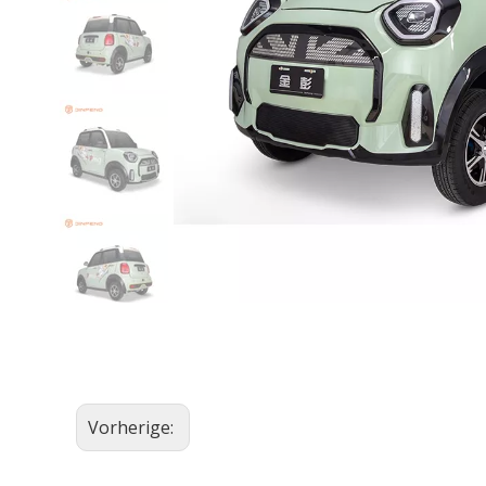
Filmkapazität
Elektrische Ri
Allzweckkonde
Elektrische Mo
Glimmerkonde
EWG-Autos
Eec-Elektr
EWG-Elektr
EEC Elektro
Vorherige: