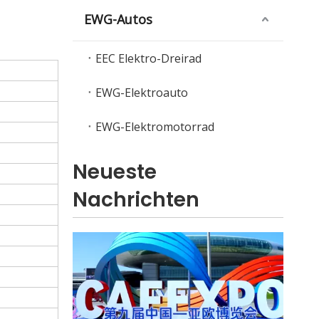
EWG-Autos
EEC Elektro-Dreirad
EWG-Elektroauto
Elektrische Rikscha vs. elektrisches Personendreirad für den Stadtverkehr
EWG-Elektromotorrad
Vergleichen Sie elektrische Rikschas mit elek
Neueste
Nachrichten