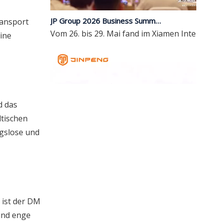
JP Group 2026 Business Summit und Einführung neuer Produkte endet erfolgreich | Umfassendes Upgrade, mit Intelligenz in die Zukunft führen
Vom 26. bis 29. Mai fand im Xiamen Internati
ransport
eine
d das
dtischen
ngslose und
Elektrische Rikscha vs. elektrisches Personendreirad für den Stadtverkehr
 ist der DM
Vergleichen Sie elektrische Rikschas mit elek
und enge