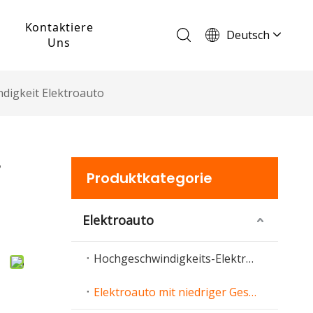
Kontaktiere
Deutsch
Uns
English
Français
digkeit Elektroauto
Español
Português
Italiano
Produktkategorie
Elektroauto
Hochgeschwindigkeits-Elektroauto
Elektroauto mit niedriger Geschwindigkeit