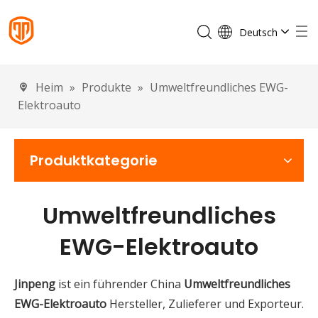
Deutsch
English
Français
Heim
»
Produkte
»
Umweltfreundliches EWG-
Español
Elektroauto
Português
Italiano
Produktkategorie
Umweltfreundliches
EWG-Elektroauto
Jinpeng
ist ein führender China
Umweltfreundliches
EWG-Elektroauto
Hersteller, Zulieferer und Exporteur.