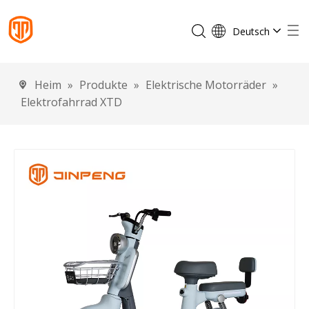
Deutsch
English
Français
Heim
»
Produkte
»
Elektrische Motorräder
»
Español
Elektrofahrrad XTD
Português
Italiano