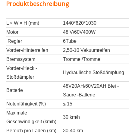
Produktbeschreibung
L × W × H (mm)
1440*620*1030
Motor
48 V/60V400W
Regler
6Tube
Vorder-/Hinterreifen
2,50-10 Vakuumreifen
Bremssystem
Trommel/Trommel
Vorder-/Heck -
Hydraulische Stoßdämpfung
Stoßdämpfer
48V20AH/60V20AH Blei -
Batterie
Säure -Batterie
Notenfähigkeit (%)
≤ 15
Maximale
30 km/h
Geschwindigkeit (km/h)
Bereich pro Laden (km)
30-40 km