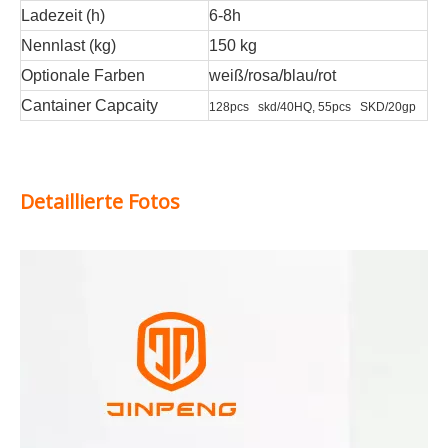
Ladezeit (h)
6-8h
Nennlast (kg)
150 kg
Optionale Farben
weiß/rosa/blau/rot
Cantainer Capcaity
128pcs skd/40HQ, 55pcs SKD/20gp
Detaillierte Fotos