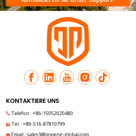
Eine vollständige Anleitung zum Kauf eines Elektroautos
Team
KONTAKTIERE UNS
Telefon : +86-15052020480

Tel. : +86-516-87810799

Email :
sales3@jinpeng-global.com
