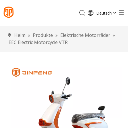
Deutsch
English
Français
Heim
»
Produkte
»
Elektrische Motorräder
»
Español
EEC Electric Motorcycle VTR
Português
Italiano