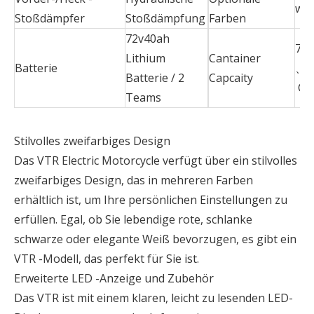
wei
Stoßdämpfer
Stoßdämpfung
Farben
72v40ah
78p
Lithium
Cantainer
Batterie
、 1
Batterie / 2
Capcaity
CK
Teams
Stilvolles zweifarbiges Design
Das VTR Electric Motorcycle verfügt über ein stilvolles
zweifarbiges Design, das in mehreren Farben
erhältlich ist, um Ihre persönlichen Einstellungen zu
erfüllen. Egal, ob Sie lebendige rote, schlanke
schwarze oder elegante Weiß bevorzugen, es gibt ein
VTR -Modell, das perfekt für Sie ist.
Erweiterte LED -Anzeige und Zubehör
Das VTR ist mit einem klaren, leicht zu lesenden LED-