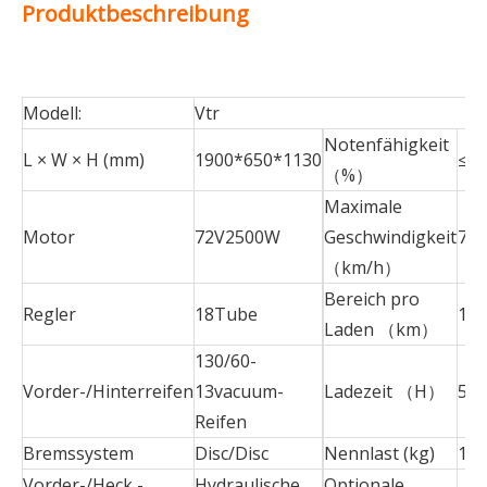
Produktbeschreibung
Modell:
Vtr
Notenfähigkeit
L × W × H (mm)
1900*650*1130
≤ 2
（%）
Maximale
Motor
72V2500W
Geschwindigkeit
75 
（km/h）
Bereich pro
Regler
18Tube
100
Laden （km）
130/60-
Vorder-/Hinterreifen
13vacuum-
Ladezeit （H）
5-6
Reifen
Bremssystem
Disc/Disc
Nennlast (kg)
150
Vorder-/Heck -
Hydraulische
Optionale