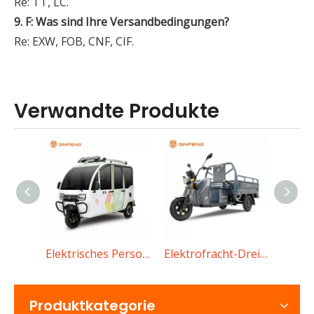
Re: TT, LC.
9. F: Was sind Ihre Versandbedingungen?
Re: EXW, FOB, CNF, CIF.
Verwandte Produkte
Was sollten Käufer bei der Auswahl eines Elektroautos mit niedriger Geschwindigkeit beachten?
Elektrisches Personendreirad XT
Elektrofracht-Dreirad C-Zj150
Elektrische Motorräder LMYG
Eine vollständige Anleitung zum Kauf eines Elektroautos
Produktkategorie