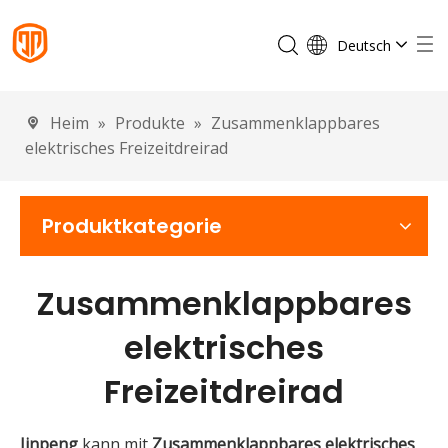
Deutsch
English
Français
Heim
»
Produkte
»
Zusammenklappbares
Español
elektrisches Freizeitdreirad
Português
Italiano
Produktkategorie
Zusammenklappbares
elektrisches
Freizeitdreirad
Jinpeng
kann mit
Zusammenklappbares elektrisches