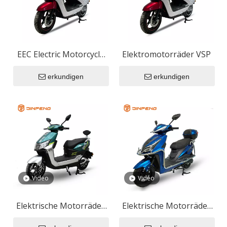
EEC Electric Motorcycle
Elektromotorräder VSP
VSP
erkundigen
erkundigen
Video
Video
Elektrische Motorräder
Elektrische Motorräder
Hs
ZL-9