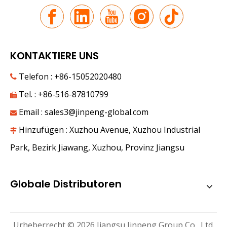
KONTAKTIERE UNS
Telefon : +86-15052020480

Tel. : +86-516-87810799

Email :
sales3@jinpeng-global.com

Hinzufügen : Xuzhou Avenue, Xuzhou Industrial

Park, Bezirk Jiawang, Xuzhou, Provinz Jiangsu
Globale Distributoren
Urheberrecht ©
2026
Jiangsu Jinpeng Group Co., Ltd.