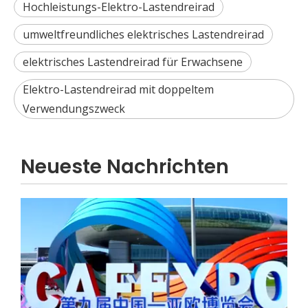
Hochleistungs-Elektro-Lastendreirad
umweltfreundliches elektrisches Lastendreirad
elektrisches Lastendreirad für Erwachsene
Was sollten Käufer bei der Auswahl eines Elektroautos mit niedriger Geschwindigkeit beachten?
Elektro-Lastendreirad mit doppeltem
Eine vollständige Anleitung zum Kauf eines Elektroauto
Verwendungszweck
Neueste Nachrichten