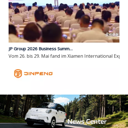
JP Group 2026 Business Summit und Einführung neuer Produkte endet erfolgreich | Umfassendes Upgrade, mit Intelligenz in die Zukunft führen
Vom 26. bis 29. Mai fand im Xiamen International Expo