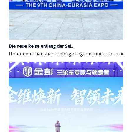
Die neue Reise entlang der Seidenstraße | JP Group debütiert auf der 9. China-Eurasia Expo
Unter dem Tianshan-Gebirge liegt im Juni süße Früchte in