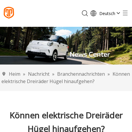
Deutsch
English
Français
Español
Português
Italiano
Heim
»
Nachricht
»
Branchennachrichten
»
Können
elektrische Dreiräder Hügel hinaufgehen?
Können elektrische Dreiräder
Hügel hinaufgehen?