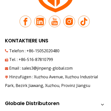
KONTAKTIERE UNS
Die neue Reise entlang der Seidenstraße | JP Group debütiert auf der 9. China-Eurasia Expo
Telefon : +86-15052020480

Unter dem Tianshan-Gebirge liegt im Juni süße Früchte in
Tel. : +86-516-87810799

Email :
sales3@jinpeng-global.com

Hinzufügen : Xuzhou Avenue, Xuzhou Industrial

Park, Bezirk Jiawang, Xuzhou, Provinz Jiangsu
Globale Distributoren