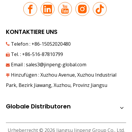
KONTAKTIERE UNS
Telefon : +86-15052020480

Tel. : +86-516-87810799

Email :
sales3@jinpeng-global.com

Hinzufügen : Xuzhou Avenue, Xuzhou Industrial

Die neue Reise entlang der Seidenstraße | JP Group debütiert auf der 9. China-Eurasia Expo
Unter dem Tianshan-Gebirge liegt im Juni süße Früchte in 
Park, Bezirk Jiawang, Xuzhou, Provinz Jiangsu
Globale Distributoren
Urheberrecht ©
2026
Jiangsu Jinpeng Group Co., Ltd.