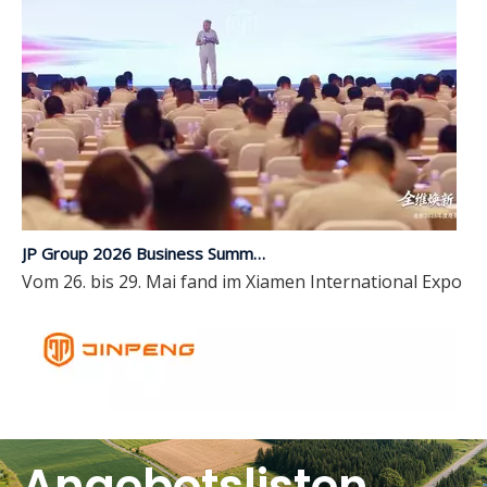
JP Group 2026 Business Summit und Einführung neuer Produkte endet erfolgreich | Umfassendes Upgrade, mit Intelligenz in die Zukunft führen
Vom 26. bis 29. Mai fand im Xiamen International Expo 
Angebotslisten