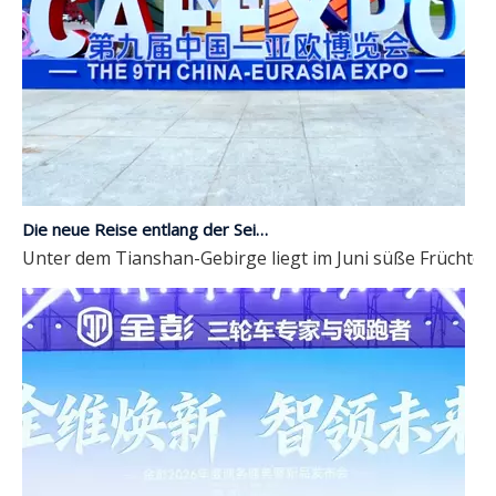
Die neue Reise entlang der Seidenstraße | JP Group debütiert auf der 9. China-Eurasia Expo
Unter dem Tianshan-Gebirge liegt im Juni süße Früchte in 