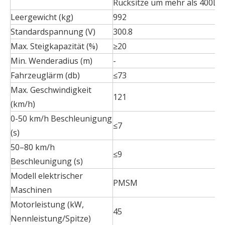
Rücksitze um mehr als 400L)
Leergewicht (kg)
992
Standardspannung (V)
300.8
Max. Steigkapazität (%)
≥20
Min. Wenderadius (m)
-
Fahrzeuglärm (db)
≤73
Max. Geschwindigkeit
121
(km/h)
0-50 km/h Beschleunigung
≤7
(s)
50–80 km/h
≤9
Beschleunigung (s)
Modell elektrischer
PMSM
Maschinen
Motorleistung (kW,
45
Nennleistung/Spitze)