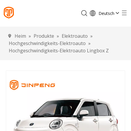
Deutsch
English
Français
Heim
»
Produkte
»
Elektroauto
»
Español
Hochgeschwindigkeits-Elektroauto
»
Português
Hochgeschwindigkeits-Elektroauto Lingbox Z
Italiano