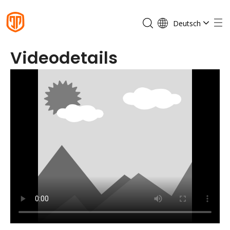
Deutsch
English
Videodetails
Français
Español
Português
Italiano